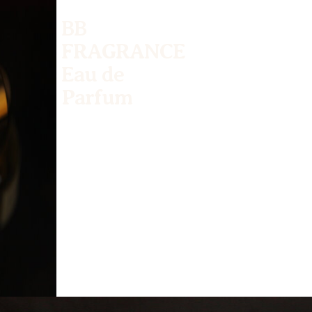
BB
FRAGRANCE
Eau de
Parfum
Quando un fiore
sboccia,
la fragranza si
spande e l'amore si
diffonde.
L'amore è
fragranza.