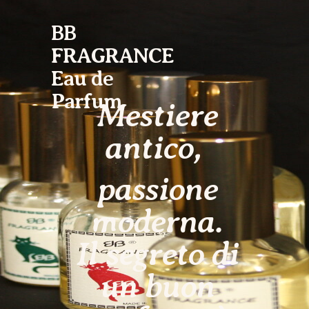
BB
FRAGRANCE
Eau de
Parfum
Mestiere
antico,
passione
moderna.
Il segreto di
un buon