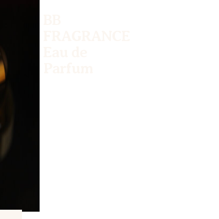
BB
FRAGRANCE
Eau de
Parfum
Quando un fiore
sboccia,
la fragranza si
spande e l'amore si
diffonde.
L'amore è
fragranza.