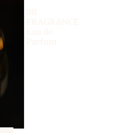
BB
FRAGRANCE
Eau de
Parfum
Quando un fiore
sboccia,
la fragranza si
spande e l'amore si
diffonde.
L'amore è
fragranza.