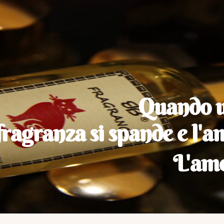
Quando un
fragranza si spande e l'a
L'amo