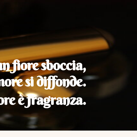
 fiore sboccia,
more si diffonde.
re è fragranza.