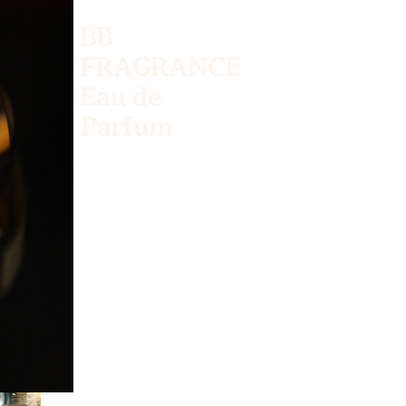
BB
FRAGRANCE
Eau de
Parfum
Quando un fiore
sboccia,
la fragranza si
spande e l'amore si
diffonde.
L'amore è
fragranza.